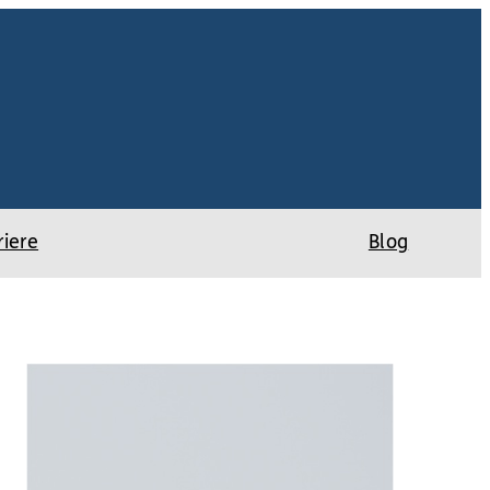
riere
Blog