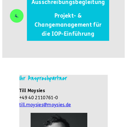
Ausschreibungsbegleitung
Projekt- &
Changemanagement für
die IOP-Einführung
Ihr Ansprechpartner
Till Moysies
+49 40 2110761-0
till.moysies@moysies.de